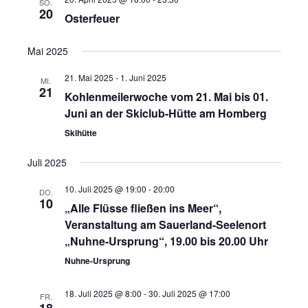
SO.
e
r
r
u
20
Osterfeuer
m
a
a
w
Mai 2025
ä
n
n
h
21. Mai 2025
-
1. Juni 2025
MI.
21
l
Kohlenmeilerwoche vom 21. Mai bis 01.
s
s
e
Juni an der Skiclub-Hütte am Homberg
n
t
t
Skihütte
.
a
Juli 2025
a
10. Juli 2025 @ 19:00
-
20:00
l
DO.
l
10
„Alle Flüsse fließen ins Meer“,
t
Veranstaltung am Sauerland-Seelenort
t
„Nuhne-Ursprung“, 19.00 bis 20.00 Uhr
u
u
Nuhne-Ursprung
n
n
18. Juli 2025 @ 8:00
-
30. Juli 2025 @ 17:00
FR.