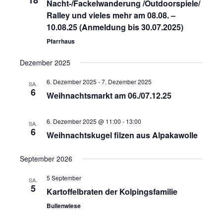
18
Nacht-/Fackelwanderung /Outdoorspiele/
g
g
Ralley und vieles mehr am 08.08. –
10.08.25 (Anmeldung bis 30.07.2025)
A
e
Pfarrhaus
n
n
Dezember 2025
s
S
6. Dezember 2025
-
7. Dezember 2025
SA.
6
i
Weihnachtsmarkt am 06./07.12.25
u
c
6. Dezember 2025 @ 11:00
-
13:00
c
SA.
6
Weihnachtskugel filzen aus Alpakawolle
h
h
September 2026
t
e
5 September
SA.
e
5
Kartoffelbraten der Kolpingsfamilie
u
n
Bullenwiese
n