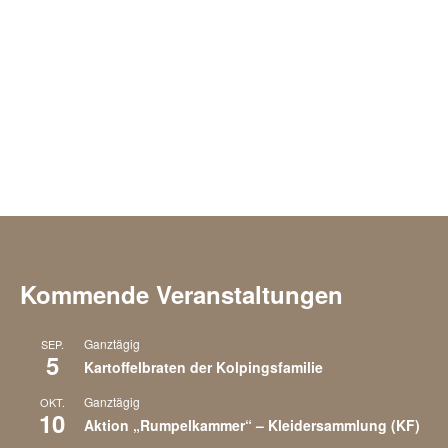
n
n
,
N
a
v
i
g
Kommende Veranstaltungen
a
Ganztägig
SEP.
5
t
Kartoffelbraten der Kolpingsfamilie
Ganztägig
OKT.
i
10
Aktion „Rumpelkammer“ – Kleidersammlung (KF)