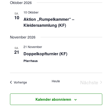
Oktober 2026
-
d
10 Oktober
SA.
N
10
Aktion „Rumpelkammer“ –
A
Kleidersammlung (KF)
a
n
v
November 2026
s
21 November
i
SA.
21
Doppelkopfturnier (KF)
i
g
Pfarrhaus
c
a
h
Heute
Nächste
t
Veranstaltungen
Vorherige
Veranstal
t
i
Kalender abonnieren
e
o