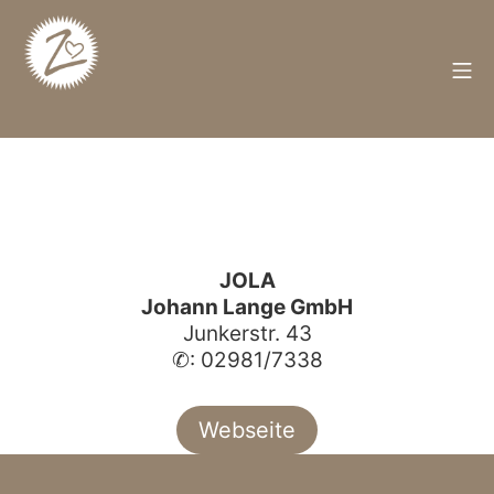
Zum
Inhalt
springen
M
Züschen
JOLA
Johann Lange GmbH
Junkerstr. 43
✆: 02981/7338
Webseite