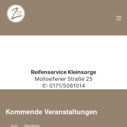
Zum
Inhalt
springen
M
Züschen
Reifenservice Kleinsorge
Mollseifener Straße 25
✆: 0171/5061014
Kommende Veranstaltungen
Ganztägig
AUG.