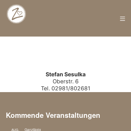
Zum
Inhalt
springen
M
Züschen
Stefan Sesulka
Oberstr. 6
Tel. 02981/802681
Kommende Veranstaltungen
Ganztägig
AUG.