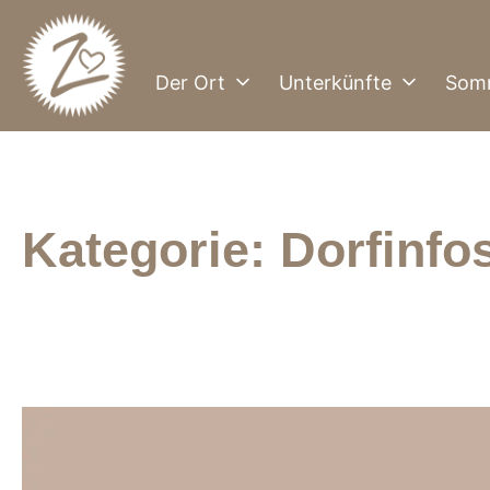
Zum
Inhalt
springen
Der Ort
Unterkünfte
Som
Züschen
Kategorie:
Dorfinfo