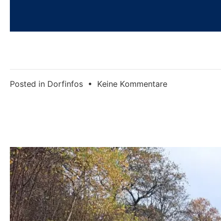
zu
Posted in
Dorfinfos
•
Keine Kommentare
Martinszug
am
Dienstag