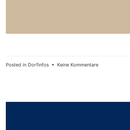
zu
Posted in
Dorfinfos
•
Keine Kommentare
Gedenkstunde
am
Volkstrauerta