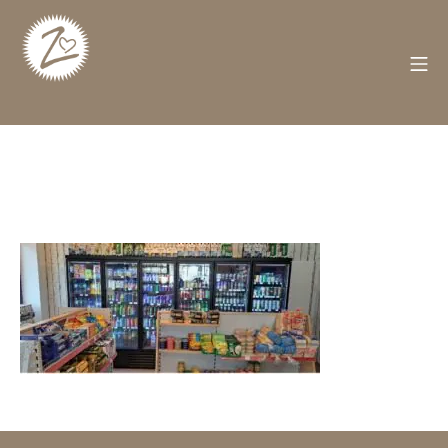
Zum
Inhalt
springen
M
Züschen