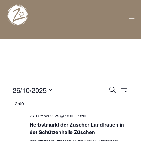
Zum
Inhalt
springen
M
Züschen
26/10/2025
V
S
V
T
u
D
a
c
13:00
e
e
g
a
h
t
e
26. Oktober 2025 @ 13:00
-
18:00
r
r
u
Herbstmarkt der Züscher Landfrauen in
m
der Schützenhalle Züschen
a
a
w
An der Knüle 8, Winterberg