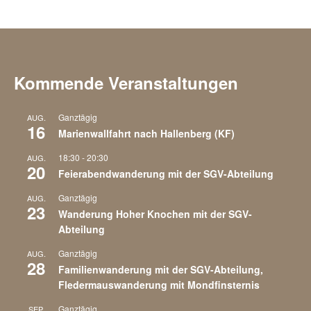
n
n
s
S
i
Kommende Veranstaltungen
u
c
Ganztägig
c
AUG.
16
Marienwallfahrt nach Hallenberg (KF)
h
h
18:30
-
20:30
AUG.
20
t
Feierabendwanderung mit der SGV-Abteilung
e
Ganztägig
AUG.
e
23
Wanderung Hoher Knochen mit der SGV-
u
Abteilung
n
n
Ganztägig
AUG.
28
-
Familienwanderung mit der SGV-Abteilung,
d
Fledermauswanderung mit Mondfinsternis
N
Ganztägig
SEP.