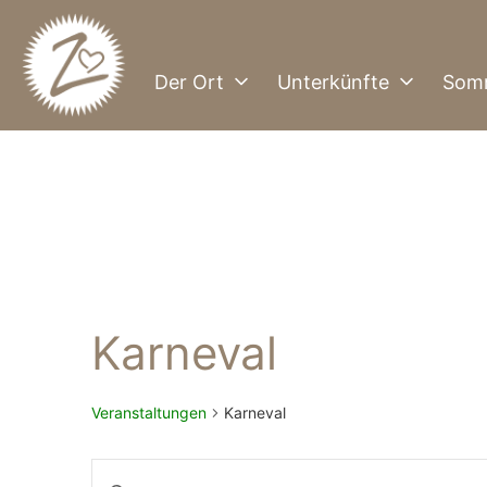
Zum
Inhalt
springen
Der Ort
Unterkünfte
Som
Züschen
Karneval
Veranstaltungen
Karneval
V
B