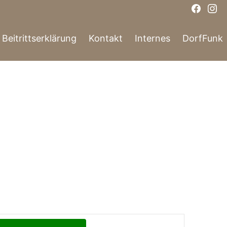
Face
In
Beitrittserklärung
Kontakt
Internes
DorfFunk
V