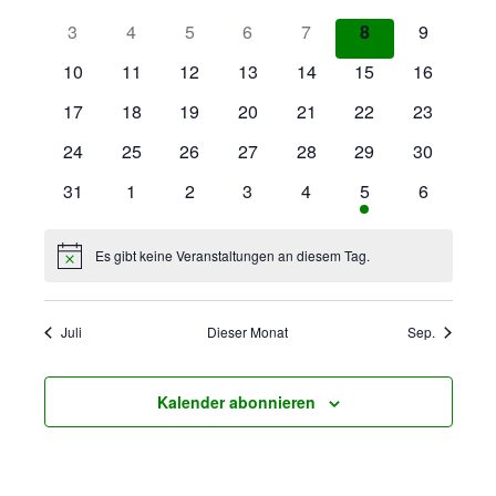
t
r
r
a
u
3
4
5
6
7
8
9
m
a
a
l
w
10
11
12
13
14
15
16
ä
n
17
18
19
20
21
22
n
23
e
h
l
24
25
26
27
28
29
30
s
s
n
e
31
1
2
3
4
5
6
n
t
t
d
.
a
Es gibt keine Veranstaltungen an diesem Tag.
a
e
H
i
n
l
l
r
w
Juli
Dieser Monat
Sep.
e
i
t
t
v
s
Kalender abonnieren
u
u
o
n
n
n