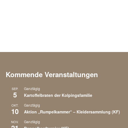
g
g
V
A
e
e
n
n
r
s
S
a
i
u
n
c
c
s
Kommende Veranstaltungen
h
h
t
Ganztägig
SEP.
5
t
Kartoffelbraten der Kolpingsfamilie
e
a
Ganztägig
e
OKT.
10
u
l
Aktion „Rumpelkammer“ – Kleidersammlung (KF)
n
Ganztägig
NOV.
n
t
21