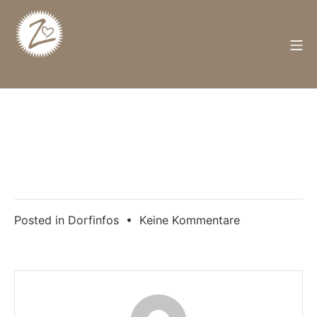
Zum
Inhalt
springen
M
Züschen
zu
Posted in
Dorfinfos
•
Keine Kommentare
Fahrradweg
nach
Winterberg
gesperrt