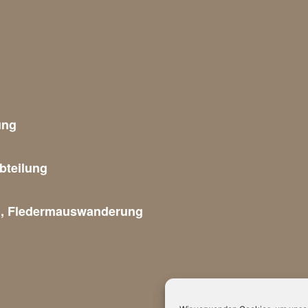
ung
bteilung
g, Fledermauswanderung