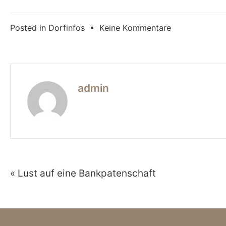
zu
Posted in
Dorfinfos
•
Keine Kommentare
Fotos
und
Texte
für
admin
Schützenchro
gesucht
« Lust auf eine Bankpatenschaft
Beitragsnavigation