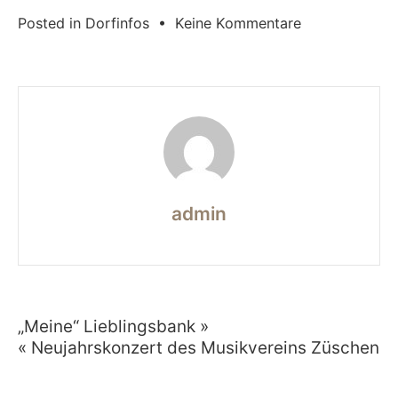
zu
Posted in
Dorfinfos
•
Keine Kommentare
Gelungene
Premiere
admin
„Meine“ Lieblingsbank »
Beitragsnavigation
« Neujahrskonzert des Musikvereins Züschen