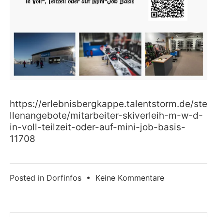
https://erlebnisbergkappe.talentstorm.de/ste
llenangebote/mitarbeiter-skiverleih-m-w-d-
in-voll-teilzeit-oder-auf-mini-job-basis-
11708
zu
Posted in
Dorfinfos
•
Keine Kommentare
Gerne
sofort
bewerben