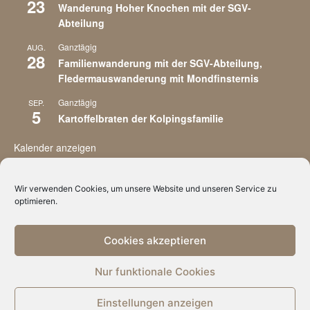
23
Wanderung Hoher Knochen mit der SGV-
Abteilung
Ganztägig
AUG.
28
Familienwanderung mit der SGV-Abteilung,
Fledermauswanderung mit Mondfinsternis
Ganztägig
SEP.
5
Kartoffelbraten der Kolpingsfamilie
Kalender anzeigen
Wir verwenden Cookies, um unsere Website und unseren Service zu
optimieren.
Cookies akzeptieren
Impressum
Datenschutzvereinbarungen
Cookie-Richtlinie (EU)
Nur funktionale Cookies
Copyright © 2026
Züschen
Einstellungen anzeigen