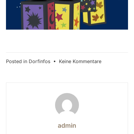
zu
Posted in
Dorfinfos
•
Keine Kommentare
Martinszug
am
Montag
admin