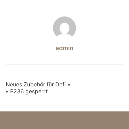
Freischneider
admin
Neues Zubehör für Defi »
Beitragsnavigation
« B236 gesperrt