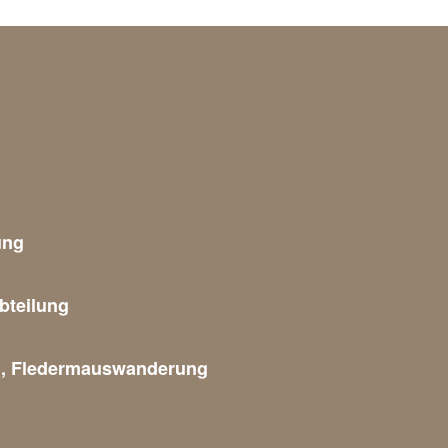
ung
bteilung
g, Fledermauswanderung