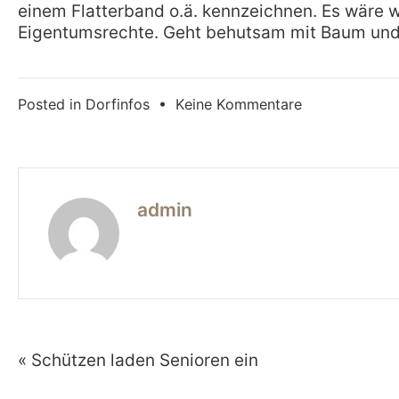
einem Flatterband o.ä. kennzeichnen.
Es wäre w
Eigentumsrechte.
Geht behutsam mit Baum und
zu
Posted in
Dorfinfos
•
Keine Kommentare
Obst
abzugeben?
admin
« Schützen laden Senioren ein
Beitragsnavigation