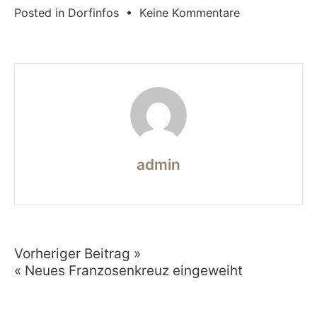
zu
Posted in
Dorfinfos
•
Keine Kommentare
Rehkitzrettun
mit
der
Drohne
admin
Vorheriger Beitrag »
Beitragsnavigation
« Neues Franzosenkreuz eingeweiht