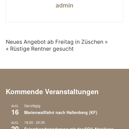
admin
Neues Angebot ab Freitag in Züschen »
Beitragsnavigation
« Rüstige Rentner gesucht
Kommende Veranstaltungen
Ganztägig
AUG.
16
Marienwallfahrt nach Hallenberg (KF)
18:30
-
20:30
AUG.
20
Feierabendwanderung mit der SGV-Abteilung