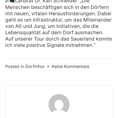
Landrat Dr. Karl Schneider: „Die
Menschen beschäftigen sich in den Dörfern
mit neuen, vitalen Herausforderungen. Dabei
geht es um Infrastruktur, um das Miteinander
von Alt und Jung, um Initiativen, die die
Lebensqualität auf dem Dorf ausmachen.
Auf unserer Tour durch das Sauerland konnte
ich viele positive Signale mitnehmen.“
zu
Posted in
Dorfinfos
•
Keine Kommentare
So
sehen
Sieger
aus!