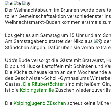
Der Weihnachtsbaum im Brunnen wurde bereits 
tollen Gemeinschaftsaktion verschiedenster In
Weihnachtsmarkt-Buden kommen erstmals zum 
Los geht es am Samstag um 15 Uhr und am Son
Am Samstagabend stattet der Nikolaus
den
Ständchen singen. Dafür üben sie vorab extra ei
Udo’s Bude versorgt die Gäste mit Bratwurst, 
Dipp und Huckelkartoffeln mit Schinken und Ka
Die Küche zuhause kann an dem Wochenende also
des Geschwister-Scholl-Gymnasiums Winterber
Gastes.
Die Räubertöchter
sind mit heißem Gin,
ist die
Kolpingsfamilie
Züschen wieder zuverläss
Die
Kolpingjugend Züschen
scheut keine Mühe 