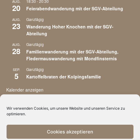
18:30
-
20:30
AUG.
20
Feierabendwanderung mit der SGV-Abteilung
Ganztägig
AUG.
23
Wanderung Hoher Knochen mit der SGV-
Abteilung
Ganztägig
AUG.
28
Familienwanderung mit der SGV-Abteilung,
Fledermauswanderung mit Mondfinsternis
Ganztägig
SEP.
5
Kartoffelbraten der Kolpingsfamilie
Kalender anzeigen
Wir verwenden Cookies, um unsere Website und unseren Service zu
optimieren.
Cookies akzeptieren
Impressum
Datenschutzvereinbarungen